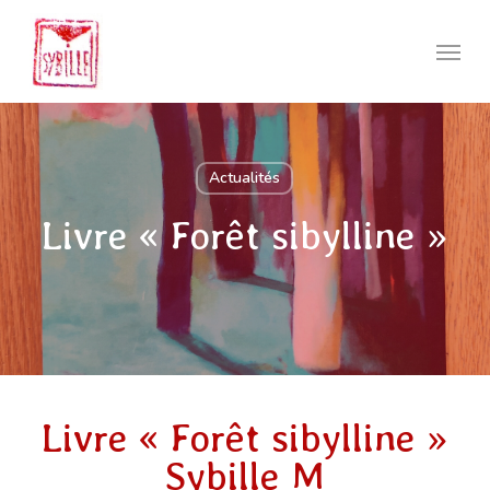
Skip
to
Menu
main
content
Actualités
Livre « Forêt sibylline »
Livre « Forêt sibylline »
Sybille M