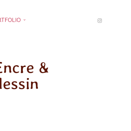
INSTAGRAM
RTFOLIO
Encre &
dessin
Urbains
Urbains