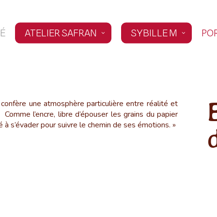
É
ATELIER SAFRAN
SYBILLE M
PO
confère une atmosphère particulière entre réalité et
 Comme l’encre, libre d’épouser les grains du papier
ité à s’évader pour suivre le chemin de ses émotions. »
La
part
Danse
re
La part animale
animale