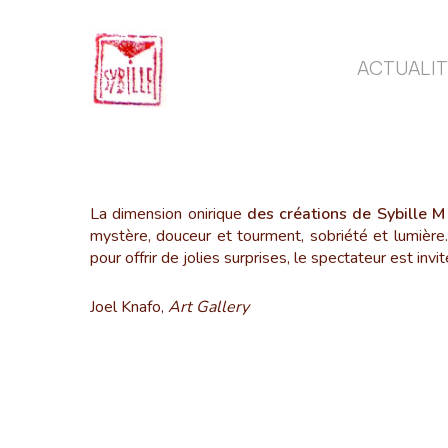
Skip
to
main
ACTUALIT
content
La dimension onirique
des créations de Sybille M
mystère, douceur et tourment, sobriété et lumière.
pour offrir de jolies surprises, le spectateur est inv
Joel Knafo,
Art Gallery
Carnets
Nature
de
Portraits
La
Carnets de
Natu
voyage
bonne